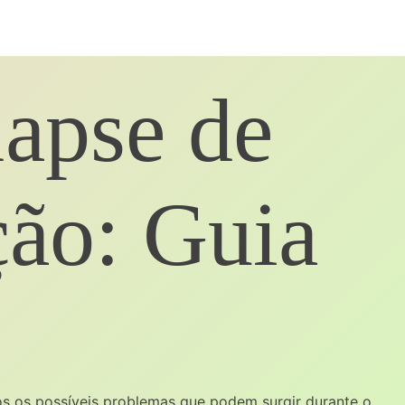
apse de
ão: Guia
s os possíveis problemas que podem surgir durante o