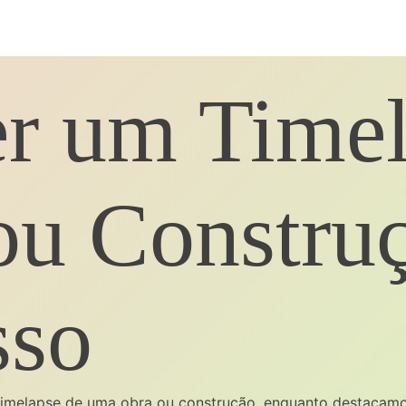
r um Timel
u Construç
sso
timelapse de uma obra ou construção, enquanto destacamo